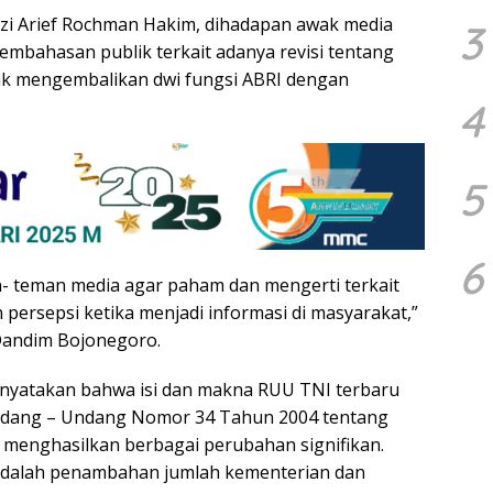
zi Arief Rochman Hakim, dihadapan awak media
3
mbahasan publik terkait adanya revisi tentang
ak mengembalikan dwi fungsi ABRI dengan
4
5
6
an- teman media agar paham dan mengerti terkait
h persepsi ketika menjadi informasi di masyarakat,”
 Dandim Bojonegoro.
menyatakan bahwa isi dan makna RUU TNI terbaru
i Undang – Undang Nomor 34 Tahun 2004 tentang
h menghasilkan berbagai perubahan signifikan.
i adalah penambahan jumlah kementerian dan