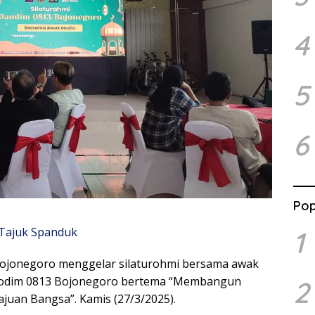
4
5
6
Pop
1
ojonegoro menggelar silaturohmi bersama awak
Kodim 0813 Bojonegoro bertema “Membangun
2
uan Bangsa”. Kamis (27/3/2025).