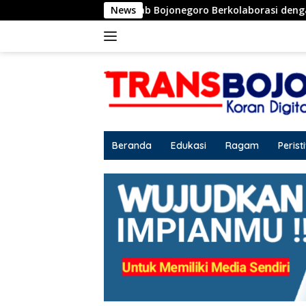
Langsung
anjir, Pemkab Bojonegoro Berkolaborasi dengan BBWS Bengawa
News
ke
konten
Beranda
Edukasi
Ragam
Perist