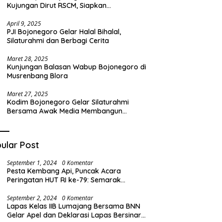
Kujungan Dirut RSCM, Siapkan
Transformasi RSUD Sosodoro untuk
Pelayanan Kesehatan Terbaik
April 9, 2025
PJI Bojonegoro Gelar Halal Bihalal,
Silaturahmi dan Berbagi Cerita
Maret 28, 2025
Kunjungan Balasan Wabup Bojonegoro di
Musrenbang Blora
Maret 27, 2025
Kodim Bojonegoro Gelar Silaturahmi
Bersama Awak Media Membangun
Komunikasi Harmonis
ular Post
September 1, 2024
0 Komentar
Pesta Kembang Api, Puncak Acara
Peringatan HUT RI ke-79: Semarak
Kemeriahan di Desa Barat
September 2, 2024
0 Komentar
Lapas Kelas IIB Lumajang Bersama BNN
Gelar Apel dan Deklarasi Lapas Bersinar