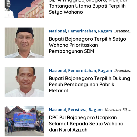
Tantangan Utama Bupati Terpilih
Setyo Wahono
Nasional
,
Pemerintahan
,
Ragam
Desember
6, 2024
Bupati Bojonegoro Terpilih Setyo
Wahono Prioritaskan
Pembangunan SDM
Nasional
,
Pemerintahan
,
Ragam
Desember
2, 2024
Bupati Bojonegoro Terpilih Dukung
Penuh Pembangunan Pabrik
Metanol
Nasional
,
Peristiwa
,
Ragam
November 30,
2024
DPC PJI Bojonegoro Ucapkan
Selamat Kepada Setyo Wahono
dan Nurul Azizah