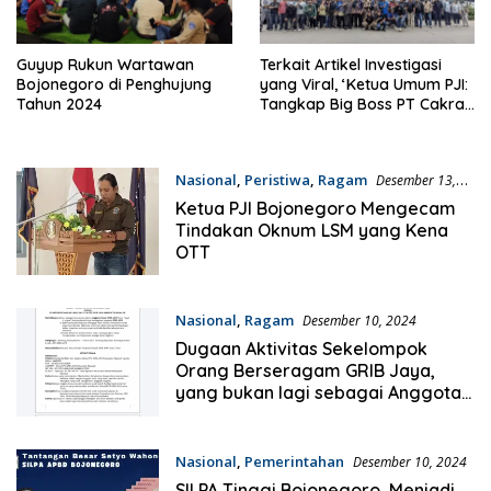
Guyup Rukun Wartawan
Terkait Artikel Investigasi
Bojonegoro di Penghujung
yang Viral, ‘Ketua Umum PJI:
Tahun 2024
Tangkap Big Boss PT Cakra
Sejati Sempurna’
Nasional
,
Peristiwa
,
Ragam
Desember 13,
2024
Ketua PJI Bojonegoro Mengecam
Tindakan Oknum LSM yang Kena
OTT
Nasional
,
Ragam
Desember 10, 2024
Dugaan Aktivitas Sekelompok
Orang Berseragam GRIB Jaya,
yang bukan lagi sebagai Anggota
GRIB Jaya di Nganjuk – Jawatimur
Nasional
,
Pemerintahan
Desember 10, 2024
SILPA Tinggi Bojonegoro, Menjadi