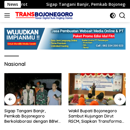
Langsung
Disorot
News
Sigap Tangani Banjir, Pemkab Bojonegoro Ber
ke
konten
Nasional
Sigap Tangani Banjir,
Wakil Bupati Bojonegoro
Pemkab Bojonegoro
Sambut Kujungan Dirut
Berkolaborasi dengan BBWS
RSCM, Siapkan Transformasi
Bengawan Solo
RSUD Sosodoro untuk