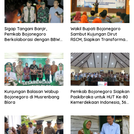
Sigap Tangani Banjir,
Wakil Bupati Bojonegoro
Pemkab Bojonegoro
Sambut Kujungan Dirut
Berkolaborasi dengan BBWS
RSCM, Siapkan Transformasi
Bengawan Solo
RSUD Sosodoro untuk
Pelayanan Kesehatan
Terbaik
Kunjungan Balasan Wabup
Pemkab Bojonegoro Siapkan
Bojonegoro di Musrenbang
Paskibraka untuk HUT Ke-80
Blora
Kemerdekaan Indonesia, 364
Peserta Pendaftar Lolos
Administrasi