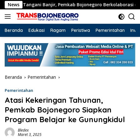
Langsung
Tangani Banjir, Pemkab Bojonegoro Berkolaborasi dengan BBW
News
ke
konten
Beranda
Edukasi
Ragam
Peristiwa
Pemerintahan
Inve
Beranda
Pemerintahan
Pemerintahan
Atasi Kekeringan Tahunan,
Pemkab Bojonegoro Siapkan
Program Belajar ke Gunungkidul
Bledex
Maret 3, 2025