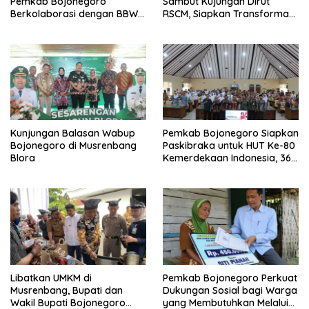
Pemkab Bojonegoro
Sambut Kujungan Dirut
Berkolaborasi dengan BBWS
RSCM, Siapkan Transformasi
Bengawan Solo
RSUD Sosodoro untuk
Pelayanan Kesehatan
Terbaik
Kunjungan Balasan Wabup
Pemkab Bojonegoro Siapkan
Bojonegoro di Musrenbang
Paskibraka untuk HUT Ke-80
Blora
Kemerdekaan Indonesia, 364
Peserta Pendaftar Lolos
Administrasi
Libatkan UMKM di
Pemkab Bojonegoro Perkuat
Musrenbang, Bupati dan
Dukungan Sosial bagi Warga
Wakil Bupati Bojonegoro
yang Membutuhkan Melalui