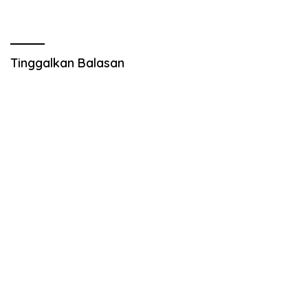
Ajak Para Tamu untuk
Program KUSUMO
Belanja Produk Lokal
Tinggalkan Balasan