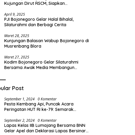
Kujungan Dirut RSCM, Siapkan
Transformasi RSUD Sosodoro untuk
Pelayanan Kesehatan Terbaik
April 9, 2025
PJI Bojonegoro Gelar Halal Bihalal,
Silaturahmi dan Berbagi Cerita
Maret 28, 2025
Kunjungan Balasan Wabup Bojonegoro di
Musrenbang Blora
Maret 27, 2025
Kodim Bojonegoro Gelar Silaturahmi
Bersama Awak Media Membangun
Komunikasi Harmonis
ular Post
September 1, 2024
0 Komentar
Pesta Kembang Api, Puncak Acara
Peringatan HUT RI ke-79: Semarak
Kemeriahan di Desa Barat
September 2, 2024
0 Komentar
Lapas Kelas IIB Lumajang Bersama BNN
Gelar Apel dan Deklarasi Lapas Bersinar