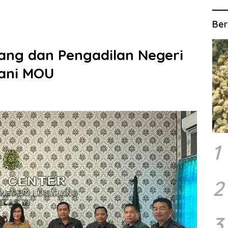
Ber
jang dan Pengadilan Negeri
ani MOU
1
2
3