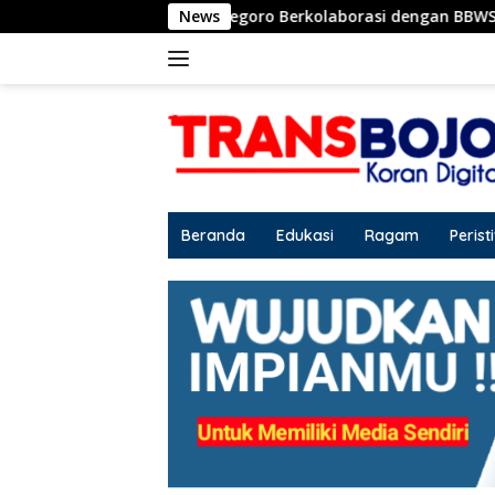
Langsung
ab Bojonegoro Berkolaborasi dengan BBWS Bengawan Solo
News
ke
konten
Beranda
Edukasi
Ragam
Perist