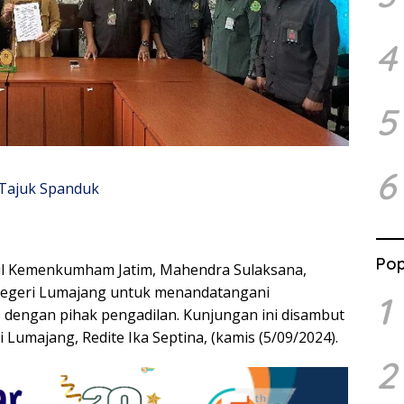
4
5
6
Pop
wil Kemenkumham Jatim, Mahendra Sulaksana,
Negeri Lumajang untuk menandatangani
1
engan pihak pengadilan. Kunjungan ini disambut
Lumajang, Redite Ika Septina, (kamis (5/09/2024).
2