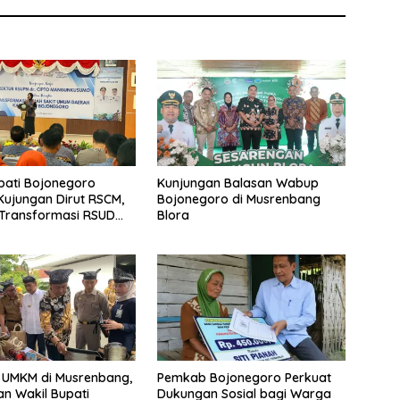
pati Bojonegoro
Kunjungan Balasan Wabup
ujungan Dirut RSCM,
Bojonegoro di Musrenbang
 Transformasi RSUD
Blora
o untuk Pelayanan
n Terbaik
 UMKM di Musrenbang,
Pemkab Bojonegoro Perkuat
an Wakil Bupati
Dukungan Sosial bagi Warga