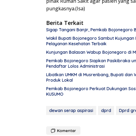
pihak Rumah Sakit agar pasien yang s
pungkasnya.(Isa)
Berita Terkait
Sigap Tangani Banjir, Pemkab Bojonegoro
Wakil Bupati Bojonegoro Sambut Kujungan 
Pelayanan Kesehatan Terbaik
Kunjungan Balasan Wabup Bojonegoro di M
Pemkab Bojonegoro Siapkan Paskibraka un
Pendaftar Lolos Administrasi
Libatkan UMKM di Musrenbang, Bupati dan W
Produk Lokal
Pemkab Bojonegoro Perkuat Dukungan Sosi
KUSUMO
dewan serap aspirasi
dprd
Dprd gr
Komentar