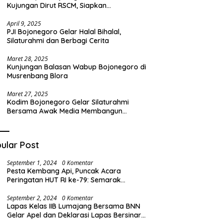
Kujungan Dirut RSCM, Siapkan
Transformasi RSUD Sosodoro untuk
Pelayanan Kesehatan Terbaik
April 9, 2025
PJI Bojonegoro Gelar Halal Bihalal,
Silaturahmi dan Berbagi Cerita
Maret 28, 2025
Kunjungan Balasan Wabup Bojonegoro di
Musrenbang Blora
Maret 27, 2025
Kodim Bojonegoro Gelar Silaturahmi
Bersama Awak Media Membangun
Komunikasi Harmonis
ular Post
September 1, 2024
0 Komentar
Pesta Kembang Api, Puncak Acara
Peringatan HUT RI ke-79: Semarak
Kemeriahan di Desa Barat
September 2, 2024
0 Komentar
Lapas Kelas IIB Lumajang Bersama BNN
Gelar Apel dan Deklarasi Lapas Bersinar