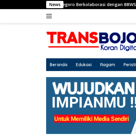
Langsung
b Bojonegoro Berkolaborasi dengan BBWS Bengawan Solo
News
ke
konten
Beranda
Edukasi
Ragam
Perist