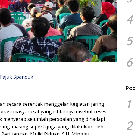
4
5
6
Pop
1
an secara serentak menggelar kegiatan jaring
pirasi masyarakat yang istilahnya disebut reses
uk menyerap sejumlah persoalan yang dihadapi
2
sing-masing seperti juga yang dilakukan oleh
 Perjuangan, Mujid Riduan, S.H. Minggu,