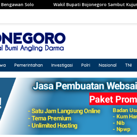
Wakil Bupati Bojonegoro Sambut Kujungan Dirut RSCM, Siap
iwa
Pemerintahan
Investigasi
Polri
Nasional
TNI