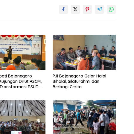
pati Bojonegoro
PJI Bojonegoro Gelar Halal
ujungan Dirut RSCM,
Bihalal, Silaturahmi dan
 Transformasi RSUD
Berbagi Cerita
o untuk Pelayanan
n Terbaik