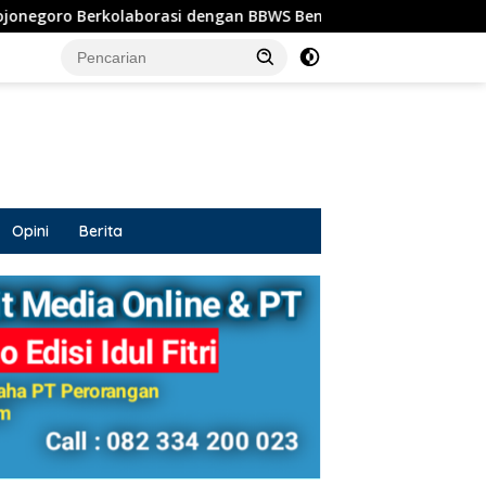
si dengan BBWS Bengawan Solo
Wakil Bupati Bojonegor
Opini
Berita