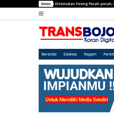
Langsung
 sudah Ditemukan Paving Pecah-pecah, Kualitas Wajib Disorot
News
ke
konten
Beranda
Edukasi
Ragam
Perist