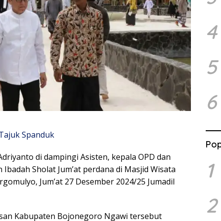
4
5
6
Pop
riyanto di dampingi Asisten, kepala OPD dan
1
Ibadah Sholat Jum’at perdana di Masjid Wisata
rgomulyo, Jum’at 27 Desember 2024/25 Jumadil
2
tasan Kabupaten Bojonegoro Ngawi tersebut