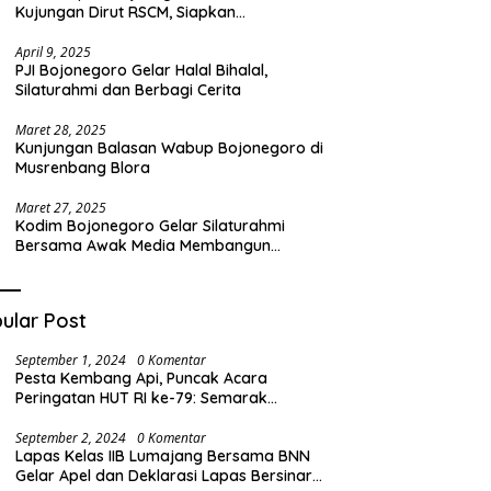
Kujungan Dirut RSCM, Siapkan
Transformasi RSUD Sosodoro untuk
Pelayanan Kesehatan Terbaik
April 9, 2025
PJI Bojonegoro Gelar Halal Bihalal,
Silaturahmi dan Berbagi Cerita
Maret 28, 2025
Kunjungan Balasan Wabup Bojonegoro di
Musrenbang Blora
Maret 27, 2025
Kodim Bojonegoro Gelar Silaturahmi
Bersama Awak Media Membangun
Komunikasi Harmonis
ular Post
September 1, 2024
0 Komentar
Pesta Kembang Api, Puncak Acara
Peringatan HUT RI ke-79: Semarak
Kemeriahan di Desa Barat
September 2, 2024
0 Komentar
Lapas Kelas IIB Lumajang Bersama BNN
Gelar Apel dan Deklarasi Lapas Bersinar