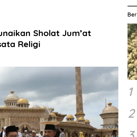
Ber
Tunaikan Sholat Jum’at
ata Religi
1
2
3