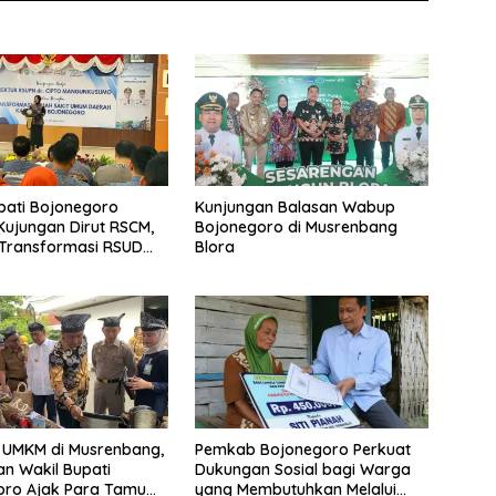
pati Bojonegoro
Kunjungan Balasan Wabup
ujungan Dirut RSCM,
Bojonegoro di Musrenbang
 Transformasi RSUD
Blora
o untuk Pelayanan
n Terbaik
 UMKM di Musrenbang,
Pemkab Bojonegoro Perkuat
an Wakil Bupati
Dukungan Sosial bagi Warga
oro Ajak Para Tamu
yang Membutuhkan Melalui