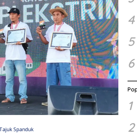
4
5
6
Pop
1
2