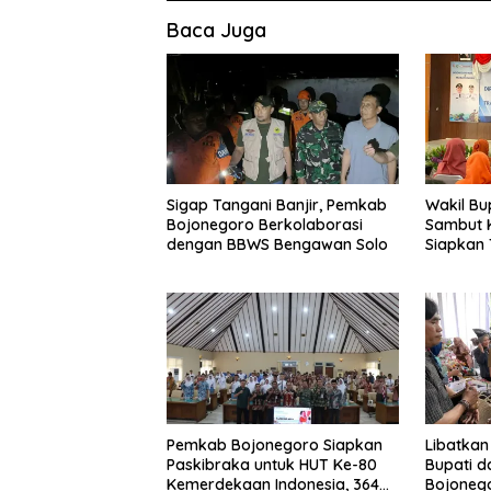
Baca Juga
Sigap Tangani Banjir, Pemkab
Wakil Bu
Bojonegoro Berkolaborasi
Sambut K
dengan BBWS Bengawan Solo
Siapkan
Sosodor
Kesehata
Pemkab Bojonegoro Siapkan
Libatkan
Paskibraka untuk HUT Ke-80
Bupati d
Kemerdekaan Indonesia, 364
Bojoneg