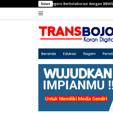
Langsung
b Bojonegoro Berkolaborasi dengan BBWS Bengawan Solo
News
ke
konten
Beranda
Edukasi
Ragam
Perist