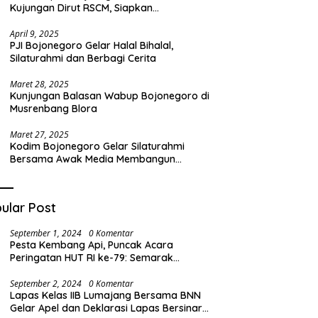
Kujungan Dirut RSCM, Siapkan
Transformasi RSUD Sosodoro untuk
Pelayanan Kesehatan Terbaik
April 9, 2025
PJI Bojonegoro Gelar Halal Bihalal,
Silaturahmi dan Berbagi Cerita
Maret 28, 2025
Kunjungan Balasan Wabup Bojonegoro di
Musrenbang Blora
Maret 27, 2025
Kodim Bojonegoro Gelar Silaturahmi
Bersama Awak Media Membangun
Komunikasi Harmonis
ular Post
September 1, 2024
0 Komentar
Pesta Kembang Api, Puncak Acara
Peringatan HUT RI ke-79: Semarak
Kemeriahan di Desa Barat
September 2, 2024
0 Komentar
Lapas Kelas IIB Lumajang Bersama BNN
Gelar Apel dan Deklarasi Lapas Bersinar