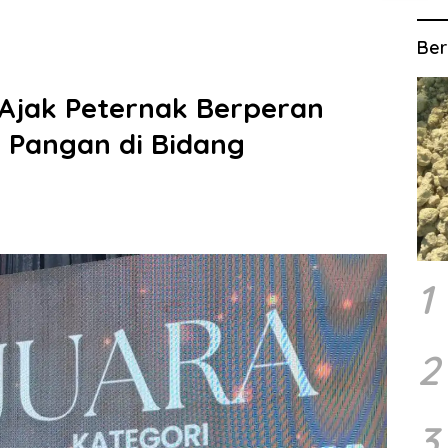
Ber
 Ajak Peternak Berperan
 Pangan di Bidang
1
2
3