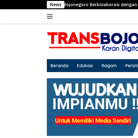
Langsung
Pemkab Bojonegoro Berkolaborasi dengan BBWS Bengawan Solo
News
ke
konten
Beranda
Edukasi
Ragam
Perist