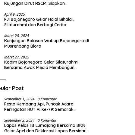
Kujungan Dirut RSCM, Siapkan
Transformasi RSUD Sosodoro untuk
Pelayanan Kesehatan Terbaik
April 9, 2025
PJI Bojonegoro Gelar Halal Bihalal,
Silaturahmi dan Berbagi Cerita
Maret 28, 2025
Kunjungan Balasan Wabup Bojonegoro di
Musrenbang Blora
Maret 27, 2025
Kodim Bojonegoro Gelar Silaturahmi
Bersama Awak Media Membangun
Komunikasi Harmonis
ular Post
September 1, 2024
0 Komentar
Pesta Kembang Api, Puncak Acara
Peringatan HUT RI ke-79: Semarak
Kemeriahan di Desa Barat
September 2, 2024
0 Komentar
Lapas Kelas IIB Lumajang Bersama BNN
Gelar Apel dan Deklarasi Lapas Bersinar