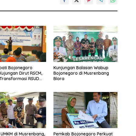
pati Bojonegoro
Kunjungan Balasan Wabup
ujungan Dirut RSCM,
Bojonegoro di Musrenbang
 Transformasi RSUD
Blora
o untuk Pelayanan
n Terbaik
 UMKM di Musrenbang,
Pemkab Bojonegoro Perkuat