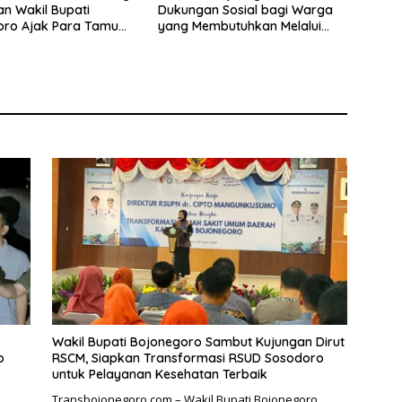
an Wakil Bupati
Dukungan Sosial bagi Warga
oro Ajak Para Tamu
yang Membutuhkan Melalui
lanja Produk Lokal
Program KUSUMO
Wakil Bupati Bojonegoro Sambut Kujungan Dirut
o
RSCM, Siapkan Transformasi RSUD Sosodoro
untuk Pelayanan Kesehatan Terbaik
Transbojonegoro.com – Wakil Bupati Bojonegoro