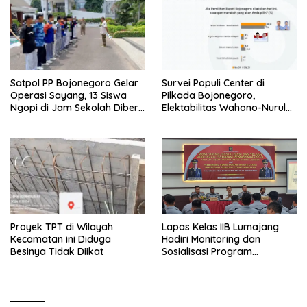
Satpol PP Bojonegoro Gelar
Survei Populi Center di
Operasi Sayang, 13 Siswa
Pilkada Bojonegoro,
Ngopi di Jam Sekolah Diberi
Elektabilitas Wahono-Nurul
Pembinaan
Unguli Teguh-Farida
Proyek TPT di Wilayah
Lapas Kelas IIB Lumajang
Kecamatan ini Diduga
Hadiri Monitoring dan
Besinya Tidak Diikat
Sosialisasi Program
Pemasyarakatan