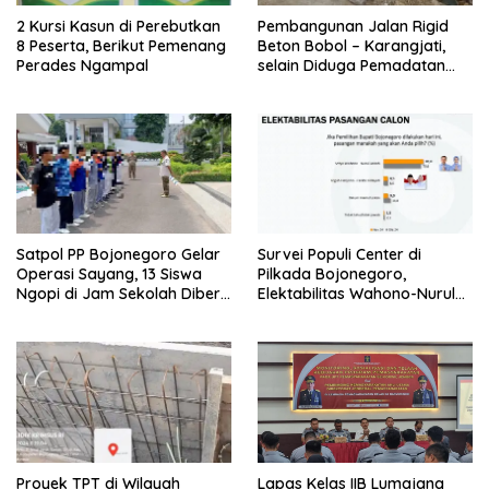
2 Kursi Kasun di Perebutkan
Pembangunan Jalan Rigid
8 Peserta, Berikut Pemenang
Beton Bobol – Karangjati,
Perades Ngampal
selain Diduga Pemadatan
Kurang Maksimal juga
Dikeluhkan Warga
Satpol PP Bojonegoro Gelar
Survei Populi Center di
Operasi Sayang, 13 Siswa
Pilkada Bojonegoro,
Ngopi di Jam Sekolah Diberi
Elektabilitas Wahono-Nurul
Pembinaan
Unguli Teguh-Farida
Proyek TPT di Wilayah
Lapas Kelas IIB Lumajang