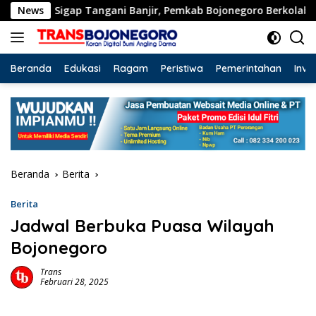
Langsung
Sigap Tangani Banjir, Pemkab Bojonegoro Berkolaborasi d
News
ke
konten
Beranda
Edukasi
Ragam
Peristiwa
Pemerintahan
Inve
Beranda
Berita
Berita
Jadwal Berbuka Puasa Wilayah
Bojonegoro
Trans
Februari 28, 2025