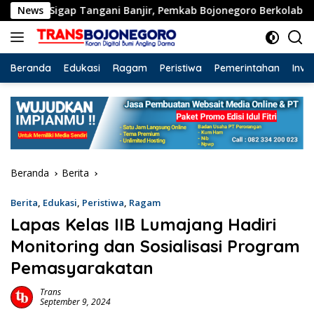
Langsung
Sigap Tangani Banjir, Pemkab Bojonegoro Berkolaborasi den
News
ke
konten
Beranda
Edukasi
Ragam
Peristiwa
Pemerintahan
Inve
Beranda
Berita
Berita
,
Edukasi
,
Peristiwa
,
Ragam
Lapas Kelas IIB Lumajang Hadiri
Monitoring dan Sosialisasi Program
Pemasyarakatan
Trans
September 9, 2024