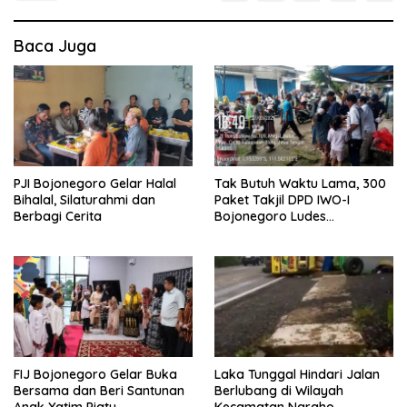
Baca Juga
PJI Bojonegoro Gelar Halal
Tak Butuh Waktu Lama, 300
Bihalal, Silaturahmi dan
Paket Takjil DPD IWO-I
Berbagi Cerita
Bojonegoro Ludes
Terbagikan
FIJ Bojonegoro Gelar Buka
Laka Tunggal Hindari Jalan
Bersama dan Beri Santunan
Berlubang di Wilayah
Anak Yatim Piatu
Kecamatan Ngraho