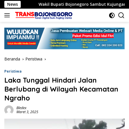
Langsung
lo
News
Wakil Bupati Bojonegoro Sambut Kujungan Dirut RS
ke
konten
Beranda
Peristiwa
Peristiwa
Laka Tunggal Hindari Jalan
Berlubang di Wilayah Kecamatan
Ngraho
Bledex
Maret 3, 2025