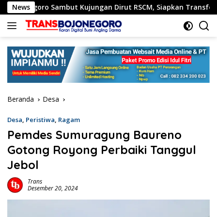
Langsung
egoro Sambut Kujungan Dirut RSCM, Siapkan Transformasi RSU
News
ke
konten
Beranda
Desa
Desa
,
Peristiwa
,
Ragam
Pemdes Sumuragung Baureno
Gotong Royong Perbaiki Tanggul
Jebol
Trans
Desember 20, 2024