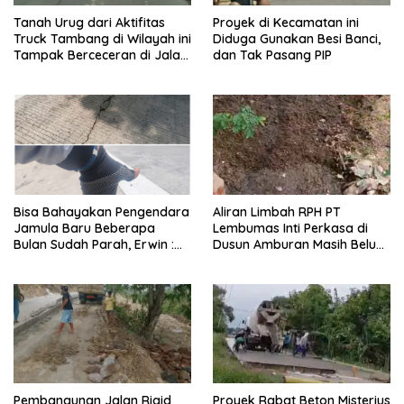
Tanah Urug dari Aktifitas
Proyek di Kecamatan ini
Truck Tambang di Wilayah ini
Diduga Gunakan Besi Banci,
Tampak Berceceran di Jalan
dan Tak Pasang PIP
Propinsi
Bisa Bahayakan Pengendara
Aliran Limbah RPH PT
Jamula Baru Beberapa
Lembumas Inti Perkasa di
Bulan Sudah Parah, Erwin :
Dusun Amburan Masih Belum
Aturan DAK Seperti Itu
Ada Tindakan Dari Pemdes
Setempat
Proyek Rabat Beton Misterius
Pembangunan Jalan Rigid