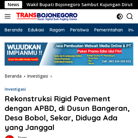
Langsung
Wakil Bupati Bojonegoro Sambut Kujungan Dirut RSCM, Siapka
News
ke
konten
Beranda
Edukasi
Ragam
Peristiwa
Pemerintahan
Inve
Beranda
Investigasi
Investigasi
Rekonstruksi Rigid Pavement
dengan APBD, di Dusun Bangeran,
Desa Bobol, Sekar, Diduga Ada
yang Janggal
Trans