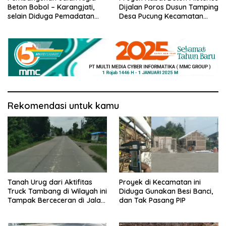
Dijalan Poros Dusun Tamping
Beton Bobol – Karangjati,
Desa Pucung Kecamatan
selain Diduga Pemadatan
Balongpanggang Diduga
Kurang Maksimal juga
Tidak Sesuai RAB Akibat
Dikeluhkan Warga
Lemahnya Pengawasan.
Rekomendasi untuk kamu
Tanah Urug dari Aktifitas
Proyek di Kecamatan ini
Truck Tambang di Wilayah ini
Diduga Gunakan Besi Banci,
Tampak Berceceran di Jalan
dan Tak Pasang PIP
Propinsi