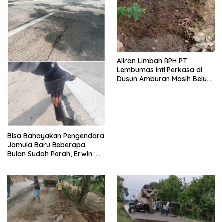
Aliran Limbah RPH PT
Lembumas Inti Perkasa di
Dusun Amburan Masih Belum
Ada Tindakan Dari Pemdes
Setempat
Bisa Bahayakan Pengendara
Jamula Baru Beberapa
Bulan Sudah Parah, Erwin :
Aturan DAK Seperti Itu